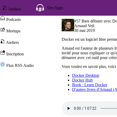
DevApps
Ateliers
Podcasts
Inscription
#57 Bien débuter avec D
Arnaud Veil
30 mai 2019
Meetups
Flux RSS Audio
Docker est un logiciel libre perme
Ateliers
Arnaud est l'auteur de plusieurs 
invité pour nous expliquer ce qu'
Inscription
démarrer avec cet outil pour créer
Flux RSS Audio
Vous voulez en savoir plus, voici
Docker Desktop
Docker Hub
Book : Learn Docker
D'autres livres d'Arnaud 