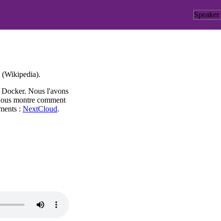
Speaker
s (Wikipedia).
à Docker. Nous l'avons
ud nous montre comment
uments :
NextCloud
.