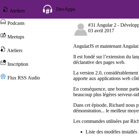
DevApps
Ateliers
Podcasts
Inscription
#31 Angular 2 - Développ
03 avril 2017
Meetups
Flux RSS Audio
AngularJS et maintenant Angular2 e
Ateliers
Il est fondé sur l’extension du la
déclarative des pages web.
Inscription
La version 2.0, considérablement
Flux RSS Audio
apporte aux applications web côté 
En conséquence, une bonne partie
beaucoup plus légères serveur-sid
Dans cet épisode, Richard nous pr
démonstration... le meilleur moyen
Les commandes utilisées par Rich
Liste des modèles installés 