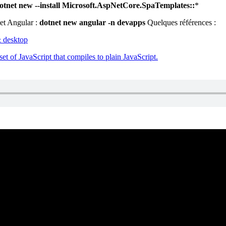
otnet new --install Microsoft.AspNetCore.SpaTemplates::
*
et Angular :
dotnet new angular -n devapps
Quelques références :
 desktop
et of JavaScript that compiles to plain JavaScript.